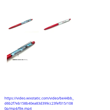
https://video.wixstatic.com/video/be44bb_
d6b2f7eb158b40ea83d399cc23fef015/108
0p/mp4/file.mp4