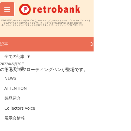
ESKESEN "フローティングペン"®️（フロートペン／フローティペン）・"ヌードペン"のメーカ
サステナブルを体験できるスプラウトペンシル”芽が出る鉛筆”の日本輸入総販売店
小ロットよりデンマークブランドの北欧文具をオリジナルデザインでご制作頂けます
記事
全ての記事
2022年6月30日
全ての記事
のるるんのフローティングペンが登場です。
NEWS
ATTENTION
製品紹介
Collectors Voice
展示会情報