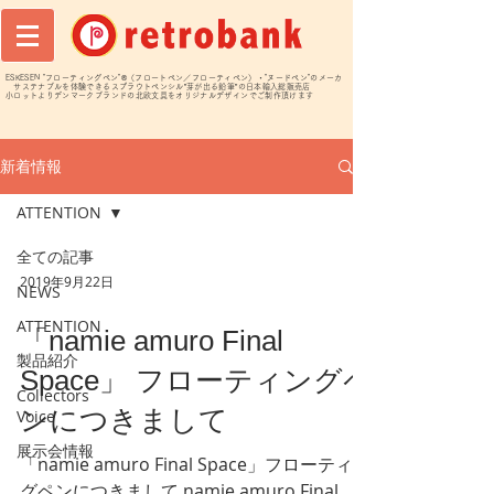
ESKESEN "フローティングペン"®️（フロートペン／フローティペン）・"ヌードペン"のメーカ
サステナブルを体験できるスプラウトペンシル”芽が出る鉛筆”の日本輸入総販売店
小ロットよりデンマークブランドの北欧文具をオリジナルデザインでご制作頂けます
新着情報
ATTENTION
全ての記事
2019年9月22日
NEWS
ATTENTION
「namie amuro Final
製品紹介
Space」 フローティングペ
Collectors
ンにつきまして
Voice
展示会情報
「namie amuro Final Space」フローティン
グペンにつきまして namie amuro Final