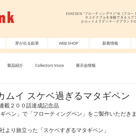
ESKESEN "フローティングペン"®️（フ
サステナブルを体験できるスプラ
小ロットよりデンマークブランド
芽が出る鉛筆
WEB SHOP
新着情報
製品紹介
Collectors Voice
展示会情報
カムイ スケベ過ぎるマタギペン
連載２００話達成記念品　
タギペン」で「フローティングペン」をご製作いただき
EN社より旅立った「スケベすぎるマタギペン」