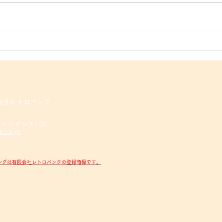
UNCOフローティングペンが
月曜
登場です
ング
が紹
 有限会社レトロバンク
木レジデンス105
k.co.jp
ティングは有限会社レトロバンクの登録商標です。