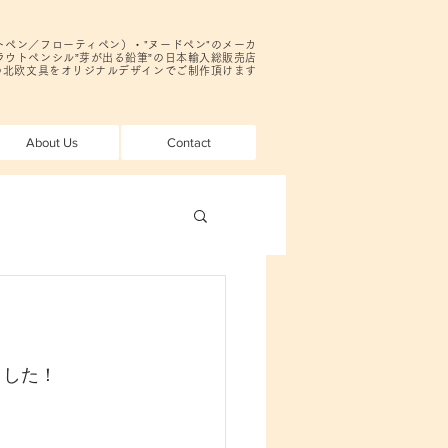
ロートペン／フローティペン）・"ヌードペン"のメーカ
ウトペンシル”芽が出る鉛筆”の日本輸入総販売店
の北欧文具をオリジナルデザインでご制作頂けます
About Us
Contact
ました！