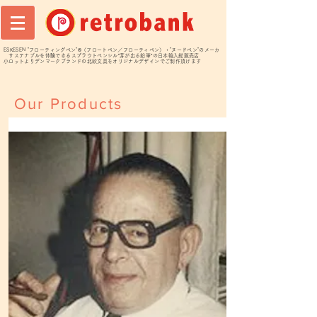
ESKESEN "フローティングペン"®️（フロートペン／フローティペン）・"ヌードペン"のメーカ
サステナブルを体験できるスプラウトペンシル”芽が出る鉛筆”の日本輸入総販売店
小ロットよりデンマークブランドの北欧文具をオリジナルデザインでご制作頂けます
Our Products