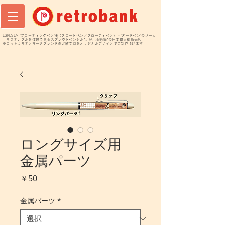
ESKESEN "フローティングペン"®️（フロートペン／フローティペン）・"ヌードペン"のメーカ
サステナブルを体験できるスプラウトペンシル”芽が出る鉛筆”の日本輸入総販売店
小ロットよりデンマークブランドの北欧文具をオリジナルデザインでご制作頂けます
ロングサイズ用
金属パーツ
価
￥50
格
金属パーツ
*