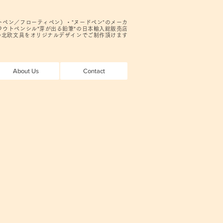
ロートペン／フローティペン）・"ヌードペン"のメーカ
ウトペンシル”芽が出る鉛筆”の日本輸入総販売店
の北欧文具をオリジナルデザインでご制作頂けます
About Us
Contact