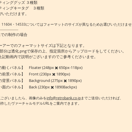
ィンググッズ ３種類
ィングキータグ ３種類
びいただけます。
3・11604・14533についてはフォーマットのサイズが異なるためお選びいただけませ
----------------
像での制作の場合
ューアーでのフォーマットサイズは下記となります。
透明部分は透化.pngで保存の上、指定箇所からアップロードをしてください。
上記動画内で説明がございますのでご参考くださいませ。
パネル】 Floater (248px ✖️ 650px-118px)
景パネル】 Front (230px ✖️ 1890px)
景パネル】 Background (275px ✖️ 1890px)
のパネル】 Back (230px ✖️ 1890Backpx)
点ございましたら、画像のみを
info@retrobank.co.jp
までご送信いただければ、
制作したヴァーチャルモデルURLをご案内できます。