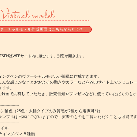
Virtual model
ァーチャルモデル作成画面はこちらからどうぞ！
KESEN社WEBサイト内に飛びます。別窓が開きます。
ィングペンのヴァーチャルモデルが簡単に作成できます。
こんな感じかな？とおおよその動きやカラーなどをWEBサイト上でシミュレ
きます。
画面録画で共有していただき、販売告知やプレゼンなどに使っていただくのも
----------------
ペン軸色（25色・太軸タイプのみ質感が2種から選択可能）
ンプルは日本にございますので、実際のものをご覧いただくことも可能で
----------------
タイル
ィングペン ８種類