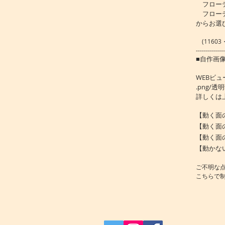
フローテ
フローテ
からお選
(1160
--------------
■自作画
WEBビ
.png/
詳しくは
【動く面の動く
【動く面の前
【動く面の背
【動かない面
​ご不明な
​こちらで