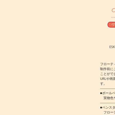
​
ヴ
ES
フローテ
制作前に
ことがで
URLや
す。
--------------
■ボール
実物色サ
--------------
■ペンス
フローテ