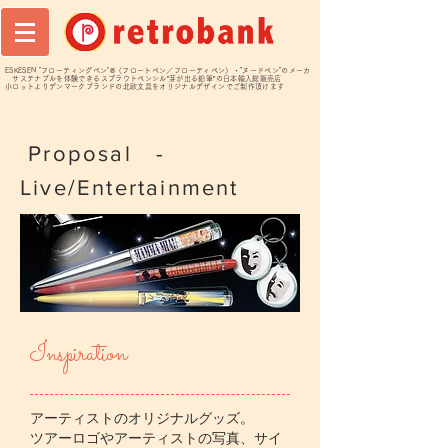
ESKESEN "フローティングペン"®️（フロートペン／フローティペン）・"ヌードペン"のメーカ
サステナブルを体験できるスプラウトペンシル”芽が出る鉛筆”の日本輸入総販売店
小ロットよりデンマークブランドの北欧文具をオリジナルデザインでご制作頂けます
Proposal -
Live/Entertainment
​Inspiration
アーティストのオリジナルグッズ。
ツアーロゴやアーティストの写真、サイ